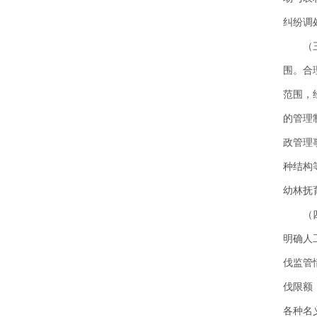
纠纷调
（
围。合
范围，
的管理
政管理
种结构
幼林抚
（
明确人
伐监管
伐限额
各种名