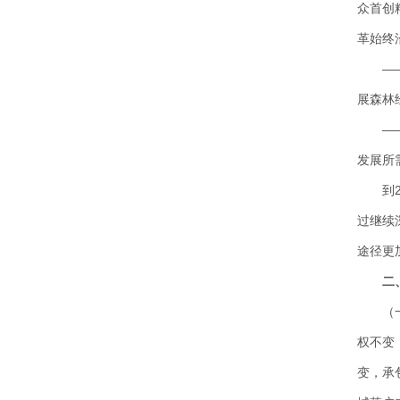
众首创
革始终
—
展森林
—
发展所
到
过继续
途径更
二
（
权不变
变，承