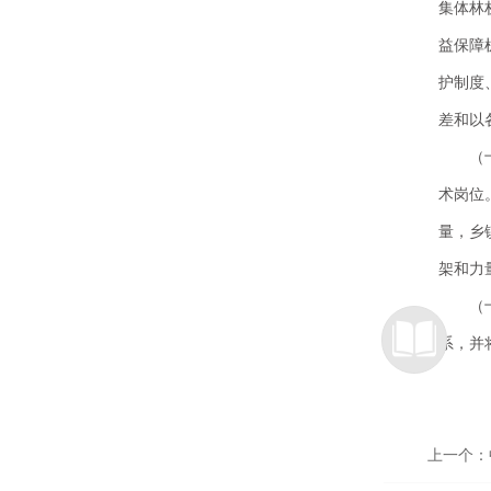
集体林
益保障
护制度
差和以
（
术岗位
量，乡
架和力
（
系，并