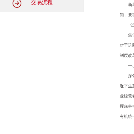
交易流程
新
知，要
《
集
对于巩
制度改
一
深
近平生
业经营
挥森林
有机统
—