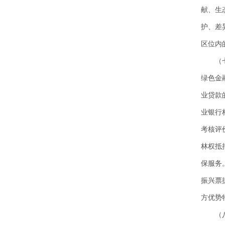
献、生
护、差
区位内
（
绿色金
业贷款
业银行
考核评
林权抵
保服务
振兴票
方优势
（