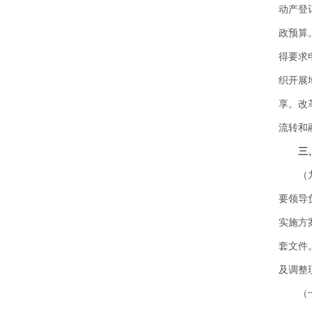
动产登
政预算
得要求
织开展
享。改
流转和
三
（
要领导
实施方
套文件
及调整
（