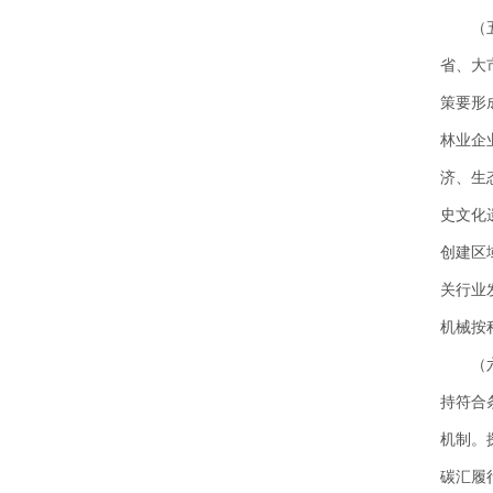
（
省、大
策要形
林业企
济、生
史文化
创建区
关行业
机械按
（
持符合
机制。
碳汇履