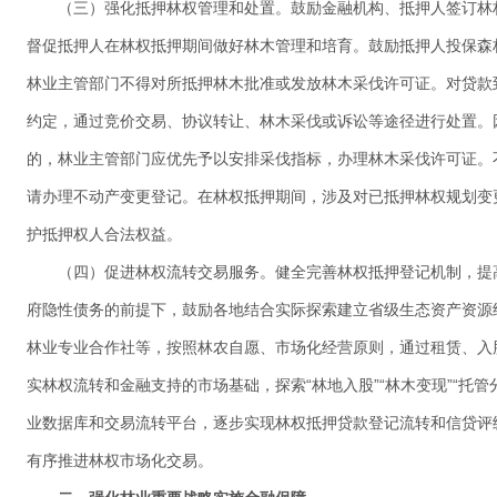
（三）强化抵押林权管理和处置。鼓励金融机构、抵押人签订林
督促抵押人在林权抵押期间做好林木管理和培育。鼓励抵押人投保森
林业主管部门不得对所抵押林木批准或发放林木采伐许可证。对贷款
约定，通过竞价交易、协议转让、林木采伐或诉讼等途径进行处置。
的，林业主管部门应优先予以安排采伐指标，办理林木采伐许可证。
请办理不动产变更登记。在林权抵押期间，涉及对已抵押林权规划变
护抵押权人合法权益。
（四）促进林权流转交易服务。健全完善林权抵押登记机制，提
府隐性债务的前提下，鼓励各地结合实际探索建立省级生态资产资源
林业专业合作社等，按照林农自愿、市场化经营原则，通过租赁、入
实林权流转和金融支持的市场基础，探索“林地入股”“林木变现”“托
业数据库和交易流转平台，逐步实现林权抵押贷款登记流转和信贷评
有序推进林权市场化交易。