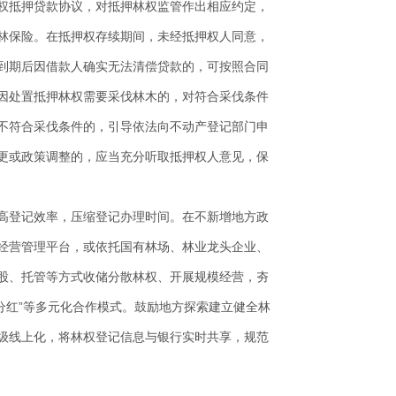
权抵押贷款协议，对抵押林权监管作出相应约定，
林保险。在抵押权存续期间，未经抵押权人同意，
到期后因借款人确实无法清偿贷款的，可按照合同
因处置抵押林权需要采伐林木的，对符合采伐条件
不符合采伐条件的，引导依法向不动产登记部门申
更或政策调整的，应当充分听取抵押权人意见，保
高登记效率，压缩登记办理时间。在不新增地方政
经营管理平台，或依托国有林场、林业龙头企业、
股、托管等方式收储分散林权、开展规模经营，夯
管分红”等多元化合作模式。鼓励地方探索建立健全林
级线上化，将林权登记信息与银行实时共享，规范