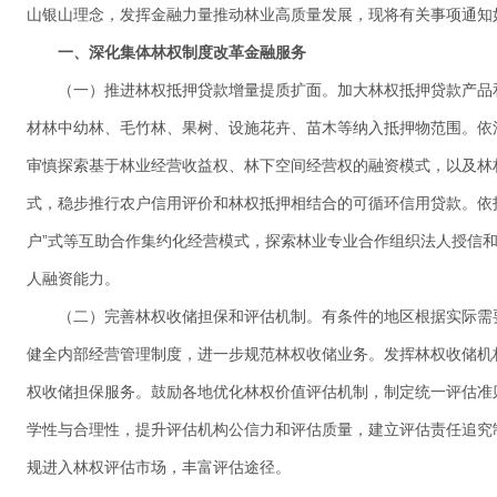
山银山理念，发挥金融力量推动林业高质量发展，现将有关事项通知
一、深化集体林权制度改革金融服务
（一）推进林权抵押贷款增量提质扩面。加大林权抵押贷款产品
材林中幼林、毛竹林、果树、设施花卉、苗木等纳入抵押物范围。依
审慎探索基于林业经营收益权、林下空间经营权的融资模式，以及林权
式，稳步推行农户信用评价和林权抵押相结合的可循环信用贷款。依托“
户”式等互助合作集约化经营模式，探索林业专业合作组织法人授信
人融资能力。
（二）完善林权收储担保和评估机制。有条件的地区根据实际需
健全内部经营管理制度，进一步规范林权收储业务。发挥林权收储机
权收储担保服务。鼓励各地优化林权价值评估机制，制定统一评估准
学性与合理性，提升评估机构公信力和评估质量，建立评估责任追究
规进入林权评估市场，丰富评估途径。