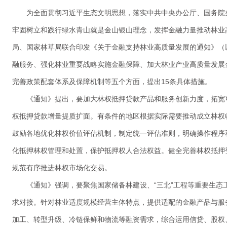
为全面贯彻习近平生态文明思想，落实中共中央办公厅、国务院
牢固树立和践行绿水青山就是金山银山理念，发挥金融力量推动林业
局、国家林草局联合印发《关于金融支持林业高质量发展的通知》（
融服务、强化林业重要战略实施金融保障、加大林业产业高质量发展
完善政策配套体系及保障机制等五个方面，提出15条具体措施。
《通知》提出，要加大林权抵押贷款产品和服务创新力度，拓宽
权抵押贷款增量提质扩面。有条件的地区根据实际需要推动成立林权
鼓励各地优化林权价值评估机制，制定统一评估准则，明确操作程序
化抵押林权管理和处置，保护抵押权人合法权益。健全完善林权抵押
规范有序推进林权市场化交易。
《通知》强调，要聚焦国家储备林建设、“三北”工程等重要生态
求对接。针对林业适度规模经营主体特点，提供适配的金融产品与服
加工、转型升级、冷链保鲜和物流等融资需求，综合运用信贷、股权