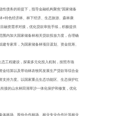
隐性债务的前提下，指导金融机构聚焦“国家储备
备林+特色经济林、林下经济、生态旅游、森林康
项目融资需求对接，优化贷款审批手续，积极提供
范围内加大国家储备林相关贷款投放力度，合理确
组建专家库，为国家储备林项目谋划、资金统筹、
生态工程建设，探索多元化投入机制，按照市场
资金结算以及带动林农牧民发展生产贷款等综合金
资支持力度。以国家重点生态功能区、生态保护红
有机衔接的山水林田湖草沙一体化保护和修复，优化
集体林场、股份合作林场、林业专业合作社等林业