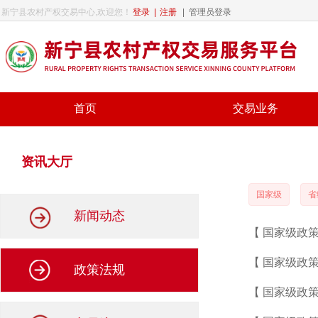
新宁县农村产权交易中心,欢迎您！
登录
|
注册
|
管理员登录
首页
交易业务
资讯大厅
国家级
省
新闻动态
【
国家级
政策法规 】中国人民银行 金融监管总
的通知》
【
国家级
政策法规
【
国家级