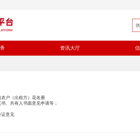
务
资讯大厅
信
租农户（出租方）花名册
托书、共有人书面意见申请等；
签证意见