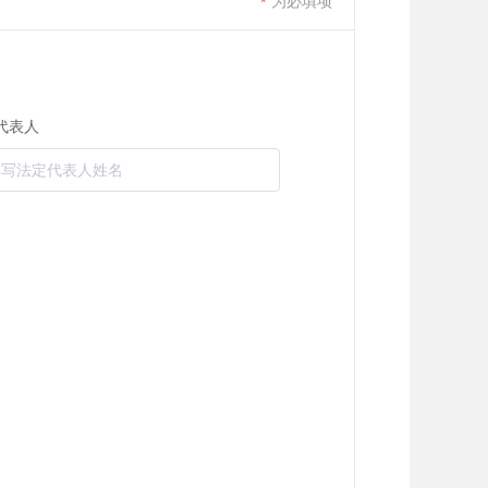
为必填项
*
代表人